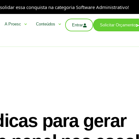
sa conquista na categoria Software Administrativo!
A P
A Proesc
Conteúdos
Entrar
Solicitar Orçamento
icas para gerar