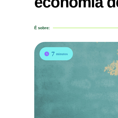
economia de
É sobre:
7
minutos