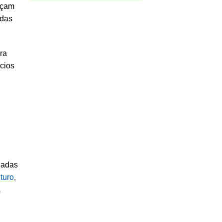
rçam
adas
ra
ícios
ladas
turo
,
a