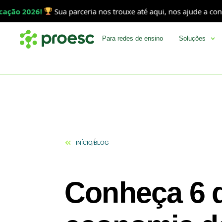
6!
Sua parceria nos trouxe até aqui, nos ajude a consolidar es
Para redes de ensino
Soluções
INÍCIO
BLOG
Conheça 6 d