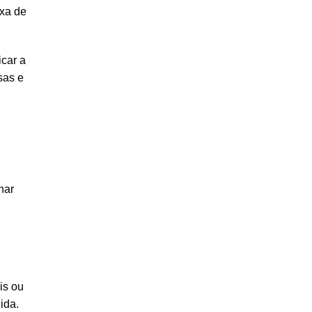
axa de
icar a
sas e
nar
is ou
ida.