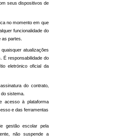
om seus dispositivos de 
tica no momento em que 
alquer funcionalidade do 
e as partes.
quaisquer atualizações 
nestes Termos será interpretado como aceitação tácita e vinculante das novas condições. É responsabilidade do 
 e dos seus utilizadores a consulta periódica deste documento no sítio eletrónico oficial da 
ssinatura do contrato, 
 do sistema.
Para fins deste Termo, entende-se por disponibilização do sistema o livre acesso à plataforma 
acesso e das ferramentas 
O dever de pagamento independe da efetiva utilização da plataforma de gestão escolar pela 
iente, não suspende a 