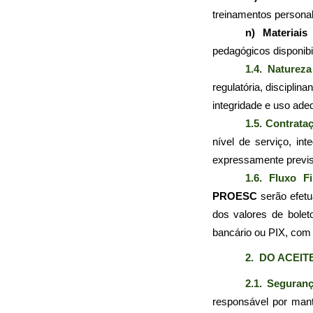
treinamentos personal
n) Materiais 
pedagógicos disponibi
1.4. Naturez
regulatória, discipli
integridade e uso ade
1.5. Contrata
nível de serviço, int
expressamente previsto
1.6. Fluxo 
PROESC
 serão efetu
dos valores de bole
bancário ou PIX, com
2.  DO ACEI
2.1. Seguran
responsável por man