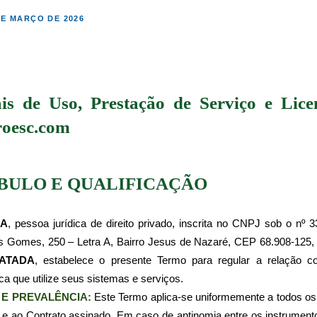
DE MARÇO DE 2026
s de Uso, Prestação de Serviço e Lice
roesc.com
ULO E QUALIFICAÇÃO
DA
, pessoa jurídica de direito privado, inscrita no CNPJ sob o nº 
s Gomes, 250 – Letra A, Bairro Jesus de Nazaré, CEP 68.908-125,
ATADA
, estabelece o presente Termo para regular a relação 
ica que utilize seus sistemas e serviços.
 E PREVALÊNCIA: 
Este Termo aplica-se uniformemente a todos os 
e ao Contrato assinado. Em caso de antinomia entre os instrumentos