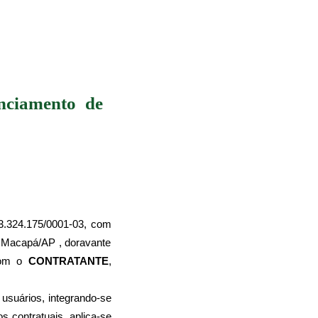
nciamento de 
33.324.175/0001-03, com 
 Macapá/AP , doravante 
com o 
CONTRATANTE
, 
usuários, integrando-se 
 contratuais, aplica-se 