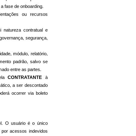
 a fase de onboarding.
entações ou recursos 
natureza contratual e 
 governança, segurança, 
ade, módulo, relatório, 
mento padrão, salvo se 
mado entre as partes.
ela 
CONTRATANTE
 à 
ático, a ser descontado 
rá ocorrer via boleto 
l. O usuário é o único 
por acessos indevidos 