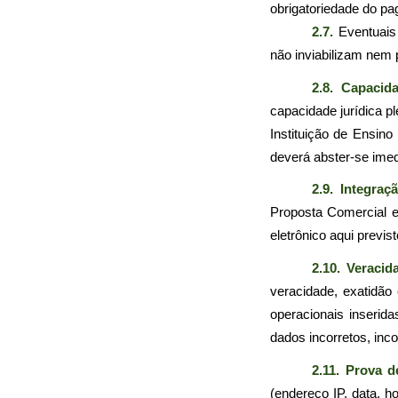
obrigatoriedade do p
2.7.
 Eventuais
não inviabilizam nem
2.8. Capacid
capacidade jurídica p
Instituição de Ensino
deverá abster-se imed
2.9. Integraç
Proposta Comercial e
eletrônico aqui previs
2.10. Veracid
veracidade, exatidão
operacionais inserida
dados incorretos, inc
2.11. Prova d
(endereço IP, data, h