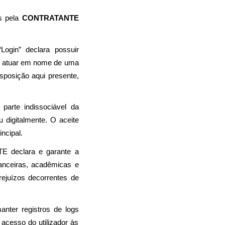
s pela 
CONTRATANTE 
Login” declara possuir 
a atuar em nome de uma 
sposição aqui presente, 
arte indissociável da 
digitalmente. O aceite 
ncipal.
declara e garante a 
anceiras, acadêmicas e 
ejuízos decorrentes de 
nter registros de logs 
cesso do utilizador às 