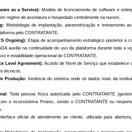
ware as a Service):
 Modelo de licenciamento de software e entreg
o em regime de assinatura e hospedado centralmente na nuvem.
g:
 Metodologia de implantação, parametrização e treinamento assis
plataforma pelo CONTRATANTE.
CS Ongoing): 
Etapa de acompanhamento estratégico posterior à co
 auxilia na continuidade do uso da plataforma durante toda a vig
sso e estabilidade operacional do CONTRATANTE.
ce Level Agreement):
 Acordo de Nível de Serviço que estabelece o
es técnicos.
de Produção:
 Instância do sistema onde os dados reais da institu
nal:
 Toda pessoa física autorizada pelo CONTRATANTE (gestores
a com o ecossistema Proesc, sendo o CONTRATANTE ou responsáv
s.
Interface oficial de atendimento ao cliente, utilizada para abertura,
.