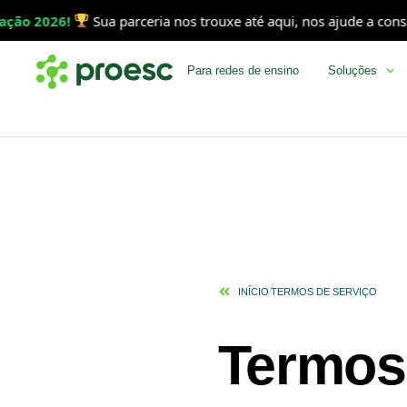
 2026!
Sua parceria nos trouxe até aqui, nos ajude a consolida
Para redes de ensino
Soluções
INÍCIO
TERMOS DE SERVIÇO
Termos