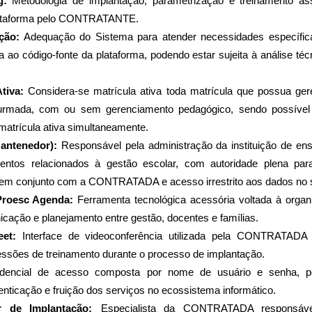
g: 
Metodologia de implantação, parametrização e treinamento assis
plataforma pelo CONTRATANTE.
ção:
 Adequação do Sistema para atender necessidades específ
 ao código-fonte da plataforma, podendo estar sujeita à análise téc
tiva:
 Considera-se matrícula ativa toda matrícula que possua gere
turmada, com ou sem gerenciamento pedagógico, sendo possíve
atrícula ativa simultaneamente.
antenedor):
 Responsável pela administração da instituição de ensi
mentos relacionados à gestão escolar, com autoridade plena par
s em conjunto com a CONTRATADA e acesso irrestrito aos dados no 
 Proesc Agenda:
 Ferramenta tecnológica acessória voltada à organi
ação e planejamento entre gestão, docentes e famílias.
et:
 Interface de videoconferência utilizada pela CONTRATADA p
essões de treinamento durante o processo de implantação.
dencial de acesso composta por nome de usuário e senha, pess
enticação e fruição dos serviços no ecossistema informático.
r de Implantação:
Especialista da CONTRATADA responsáve