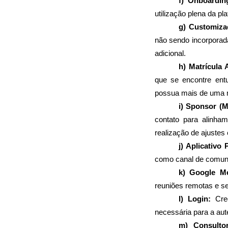
f) Onboardin
utilização plena da 
g) Customiza
não sendo incorporada
adicional.
h) Matrícula A
que se encontre en
possua mais de uma m
i) Sponsor (M
contato para alinha
realização de ajuste
j) Aplicativo
como canal de comunic
k) Google Me
reuniões remotas e s
l) Login: 
Cre
necessária para a aut
m) Consulto