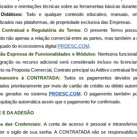
izados e orientações técnicas sobre as ferramentas básicas durante
Didáticos:
 Todo e qualquer conteúdo educativo, manuais, ori
lizados nas plataformas, de propriedade exclusiva das Empresas.
a Contratual e Regulatória do Termo: 
O presente Termo possui 
nando não apenas a relação comercial entre as partes, mas também a
quado do ecossistema digital 
PROESC.COM
.
ção Expressa de Funcionalidades e Módulos: 
Nenhuma funcionalid
egração ou recurso adicional será considerado incluso no licencia
 na Proposta Comercial, Contrato principal ou Aditivo contratual fir
Financeiro à CONTRATADA: 
Todos os pagamentos devidos p
ados prioritariamente por meio de cartão de crédito ou débito autom
tos gerados no sistema 
PROESC.COM
. O pagamento também pode
 quitação automática assim que o pagamento for confirmado.
TE E DA ADESÃO
ça das Credenciais:
 A conta de acesso é pessoal e intransferíve
ter o sigilo de sua senha. A CONTRATADA não se responsabiliza 