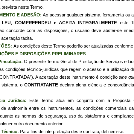
a prevista neste Termo.
IMENTO E ADESÃO: 
Ao acessar qualquer sistema, ferramenta ou a
 
LEU, COMPREENDEU e ACEITA INTEGRALMENTE
 este 
ão concorde com as disposições, o usuário deve abster-se imedia
aceitação tácita.
ÇÕES:
As condições deste Termo poderão ser atualizadas conforme 
NIÇÕES E DISPOSIÇÕES PRELIMINARES
Vinculação: 
O presente Termo Geral de Prestação de Serviços e Lic
as condições técnico-jurídicas que regem o acesso e a utilização da
“CONTRATADA”). A aceitação deste instrumento é condição 
sine qu
o sistema, o 
CONTRATANTE
 declara plena ciência e concordância
cia Jurídica: 
Este Termo atua em conjunto com a Proposta C
de antinomia entre os instrumentos, as condições comerciais da 
nquanto as normas de segurança, uso da plataforma e compliance
alquer outro documento anterior.
 Técnico: 
Para fins de interpretação deste contrato, definem-se: