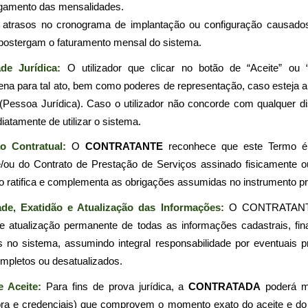
agamento das mensalidades.
 atrasos no cronograma de implantação ou configuração causado
 postergam o faturamento mensal do sistema.
ade Jurídica: 
O utilizador que clicar no botão de “Aceite” ou “
lena para tal ato, bem como poderes de representação, caso esteja 
 (Pessoa Jurídica). Caso o utilizador não concorde com qualquer di
iatamente de utilizar o sistema.
ão Contratual:
 O 
CONTRATANTE
 reconhece que este Termo é p
/ou do Contrato de Prestação de Serviços assinado fisicamente ou 
to ratifica e complementa as obrigações assumidas no instrumento pri
ade, Exatidão e Atualização das Informações:
 O CONTRATANTE 
 e atualização permanente de todas as informações cadastrais, fin
s no sistema, assumindo integral responsabilidade por eventuais pr
ompletos ou desatualizados.
e Aceite: 
Para fins de prova jurídica, a 
CONTRATADA
 poderá ma
ora e credenciais) que comprovem o momento exato do aceite e do a