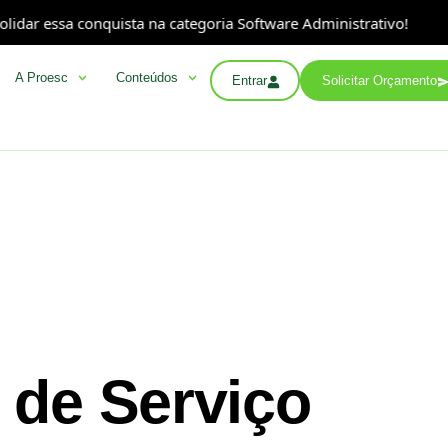
r essa conquista na categoria Software Administrativo!
A Proesc
Conteúdos
Entrar
Solicitar Orçamento
 de Serviço