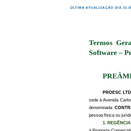
ÚLTIMA ATUALIZAÇÃO DIA 31 
Termos Gerai
Software – P
PREÂMB
PROESC LT
sede à Avenida Carlo
denominada 
CONTR
pessoa física ou juríd
1. REGÊNCIA
à Proposta Comercial 