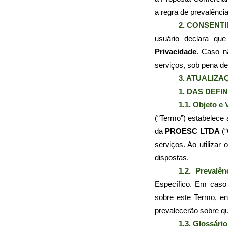
a regra de prevalênci
2. CONSENT
usuário declara que
Privacidade
. Caso n
serviços, sob pena de 
3. ATUALIZA
1. DAS DEFI
1.1. Objeto e 
(“Termo”) estabelece 
da 
PROESC LTDA
 (
serviços. Ao utilizar 
dispostas.
1.2. Prevalên
Específico. Em caso 
sobre este Termo, e
prevalecerão sobre qu
1.3. Glossário