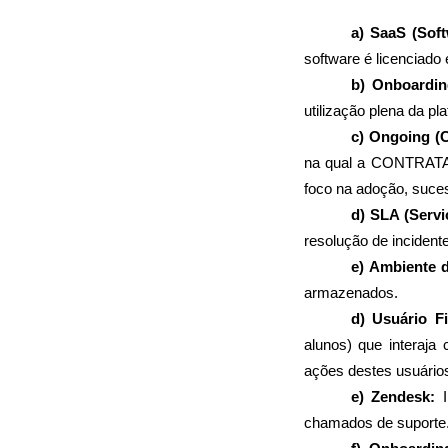
a) SaaS (Soft
software é licenciad
b) Onboardin
utilização plena da 
c) Ongoing (
na qual a CONTRATADA
foco na adoção, suce
d) SLA (Servi
resolução de incident
e) Ambiente 
armazenados.
d) Usuário Fi
alunos) que interaj
ações destes usuário
e) Zendesk:
 
chamados de suporte