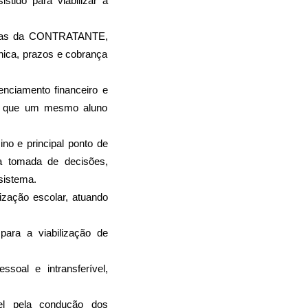
tido para viabilizar a 
icas da CONTRATANTE, 
nica, prazos e cobrança 
nciamento financeiro e 
l que um mesmo aluno 
no e principal ponto de 
a tomada de decisões, 
sistema.
zação escolar, atuando 
ara a viabilização de 
oal e intransferível, 
l pela condução dos 