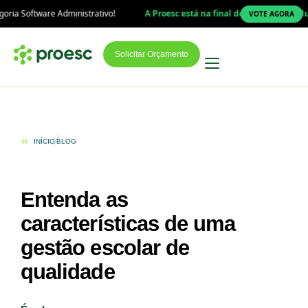
Administrativo!
A Proesc está na final do Prêmio Top Educação 2026!
VOTE AGORA
Solicitar Orçamento
INÍCIO
BLOG
Entenda as
características de uma
gestão escolar de
qualidade