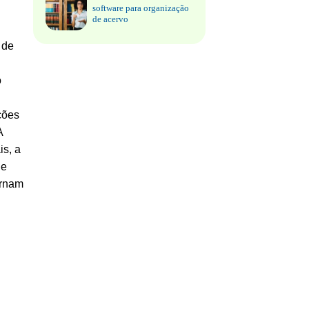
software para organização
de acervo
 de
o
ções
A
s, a
e
ornam