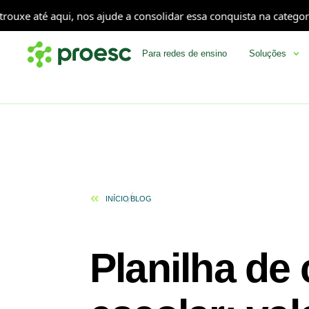
até aqui, nos ajude a consolidar essa conquista na categoria Soft
Para redes de ensino
Soluções
INÍCIO
BLOG
Planilha de 