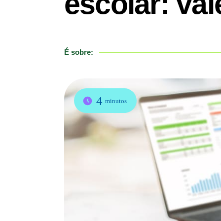
escolar: va
É sobre:
4
minutos