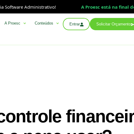
ware Administrativo!
A Proesc está na final do Prê
A Proesc
Conteúdos
Entrar
Solicitar Orçamento
controle financei