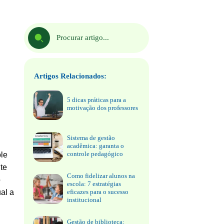
Artigos Relacionados:
5 dicas práticas para a
motivação dos professores
Sistema de gestão
acadêmica: garanta o
controle pedagógico
ole
te
Como fidelizar alunos na
o
escola: 7 estratégias
al a
eficazes para o sucesso
institucional
Gestão de biblioteca: