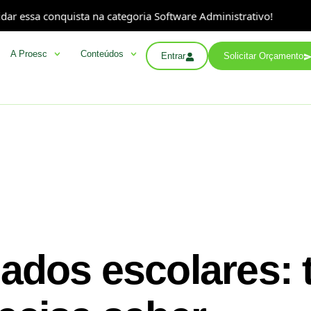
conquista na categoria Software Administrativo!
A Pro
A Proesc
Conteúdos
Entrar
Solicitar Orçamento
ados escolares: 