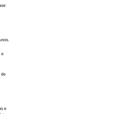
base
unos.
 e
 de
as e