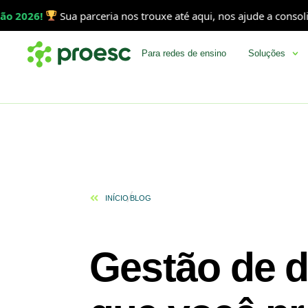
Sua parceria nos trouxe até aqui, nos ajude a consolidar essa 
Para redes de ensino
Soluções
INÍCIO
BLOG
Gestão de d