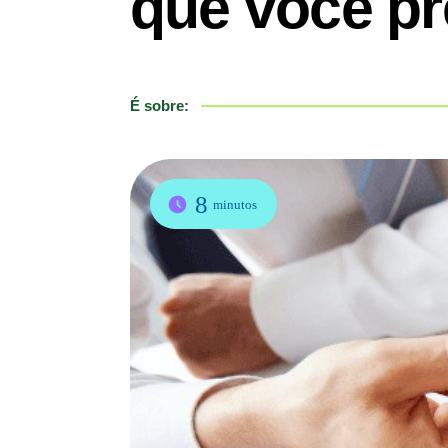
que você pr
É sobre:
8
minutos