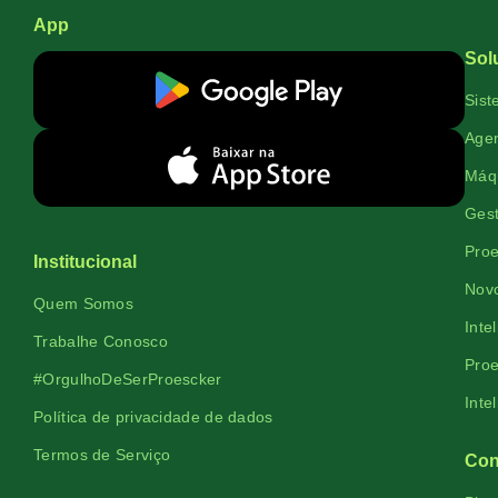
App
Sol
Sist
Agen
Máqu
Gest
Proe
Institucional
Novo
Quem Somos
Inte
Trabalhe Conosco
Proe
#OrgulhoDeSerProescker
Inte
Política de privacidade de dados
Termos de Serviço
Con