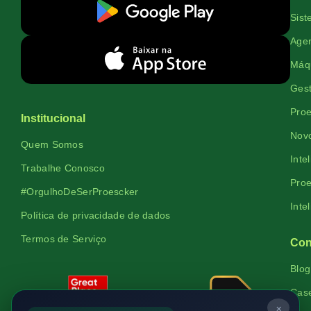
Sist
Agen
Máqu
Gest
Proe
Institucional
Novo
Quem Somos
Inte
Trabalhe Conosco
Proe
#OrgulhoDeSerProescker
Inte
Política de privacidade de dados
Termos de Serviço
Con
Blog
Cas
×