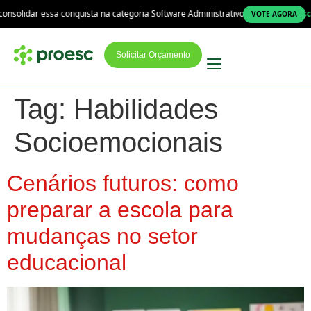
nsolidar essa conquista na categoria Software Administrativo!
A Proesc es
VOTE AGORA
Solicitar Orçamento
Tag:
Habilidades
Socioemocionais
Cenários futuros: como
preparar a escola para
mudanças no setor
educacional