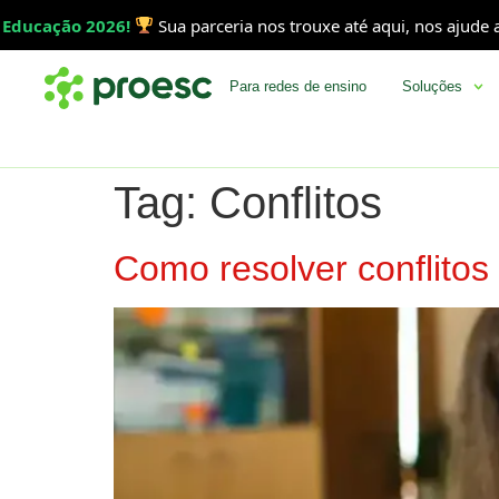
ducação 2026!
Sua parceria nos trouxe até aqui, nos ajude a c
Para redes de ensino
Soluções
Tag:
Conflitos
Como resolver conflitos