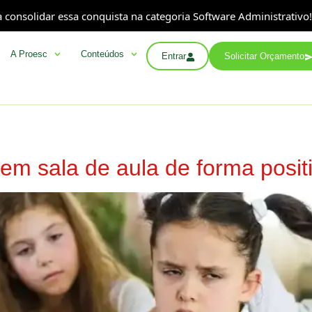
onsolidar essa conquista na categoria Software Administrativo!
A Proesc
Conteúdos
Entrar
Solicitar Orçamento
 em sala de aula de forma posit