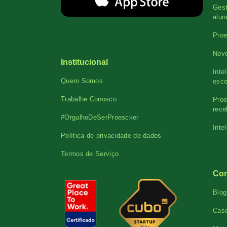
Gest
alun
Proe
Novo
Institucional
Inte
Quem Somos
esco
Trabalhe Conosco
Proe
rece
#OrgulhoDeSerProescker
Inte
Política de privacidade de dados
Termos de Serviço
Co
Blog
Cas