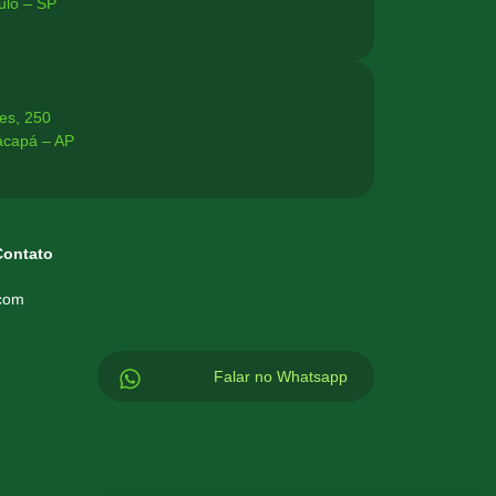
ulo – SP
es, 250
acapá – AP
Contato
.com
Falar no Whatsapp