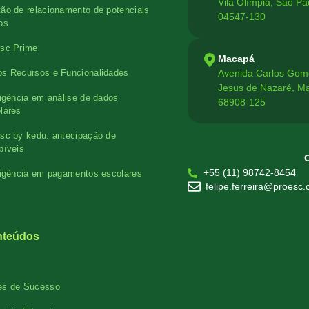
Vila Olímpia, São Pa
ão de relacionamento de potenciais
04547-130
os
sc Prime
Macapá
Avenida Carlos Gom
s Recursos e Funcionalidades
Jesus de Nazaré, M
ligência em análise de dados
68908-125
lares
sc by kedu: antecipação de
bíveis
+55 (11) 98742-8454
ligência em pagamentos escolares
felipe.ferreira@proesc
nteúdos
es de Sucesso