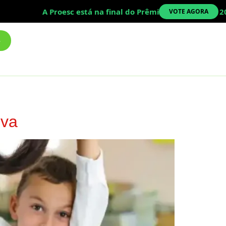
A Proesc está na final do Prêmio Top Educação 2026
VOTE AGORA
iva