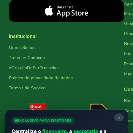
Agen
Máqu
Gest
Proe
Institucional
Novo
Quem Somos
Inte
Trabalhe Conosco
Proe
#OrgulhoDeSerProescker
Inte
Política de privacidade de dados
Termos de Serviço
Con
Blog
Cas
×
EXCLUSIVO PARA DIRETORES
Mate
Centralize o
financeiro
, a
secretaria
e a