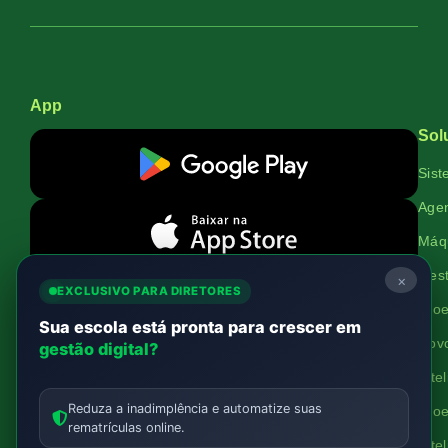
App
Sol
Sist
Agen
Máqu
Gest
×
EXCLUSIVO PARA DIRETORES
Proe
Institucional
Sua escola está pronta para crescer em
Novo
gestão digital?
Quem Somos
Inte
Trabalhe Conosco
Reduza a inadimplência e automatize suas
Proe
#OrgulhoDeSerProescker
rematrículas online.
Inte