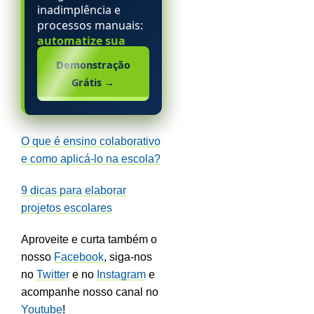
inadimplência e
processos manuais:
automatize sua
escola particular.
Demonstração
Grátis
→
O que é ensino colaborativo
e como aplicá-lo na escola?
9 dicas para elaborar
projetos escolares
Aproveite e curta também o
nosso
Facebook
, siga-nos
no
Twitter
e no
Instagram
e
acompanhe nosso canal no
Youtube
!