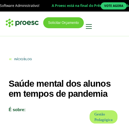
re Administrativo!
A Proesc está na final do Prêmio Top Educação 2026!
VOTE AGORA
Solicitar Orçamento
INÍCIO
BLOG
Saúde mental dos alunos
em tempos de pandemia
É sobre:
Gestão
Pedagógica