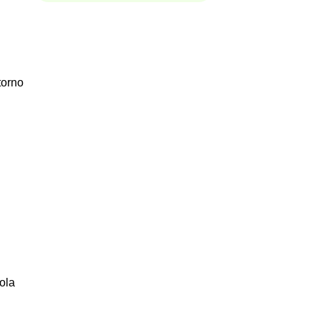
torno
ola