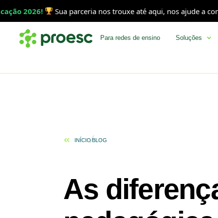
026!
Sua parceria nos trouxe até aqui, nos ajude a consolidar 
Para redes de ensino
Soluções
INÍCIO
BLOG
As diferenç