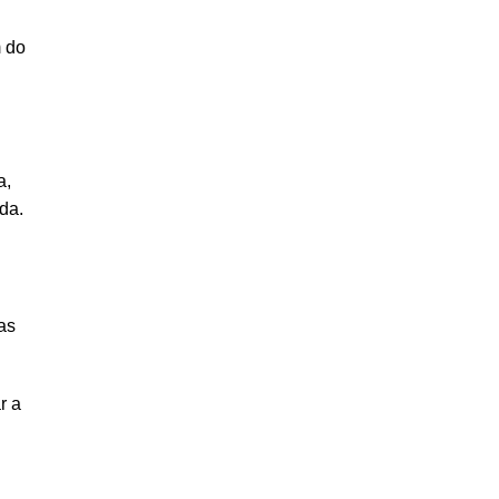
m do
a,
da.
as
r a