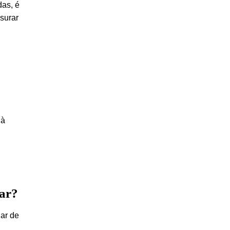
das, é
surar
 à
lar?
lar de