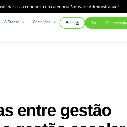
essa conquista na categoria Software Administrativo!
A
A Proesc
Conteúdos
Entrar
Solicitar Orçamento
as entre gestão