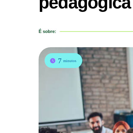
pedagógica 
É sobre:
7
minutos