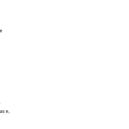
de
r
as e,