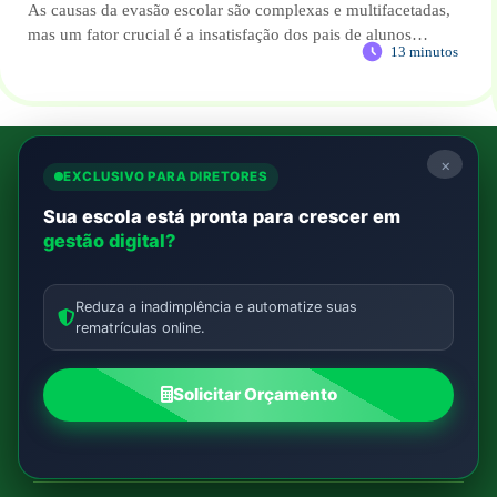
As causas da evasão escolar são complexas e multifacetadas,
mas um fator crucial é a insatisfação dos pais de alunos…
13 minutos
×
EXCLUSIVO PARA DIRETORES
Sua escola está pronta para crescer em
gestão digital?
Mais de 3.000 instituições de ensino
já estão utilizando nossa solução em
Reduza a inadimplência e automatize suas
todo o Brasil e mais 7 países!
rematrículas online.
Falar com um consultor
Solicitar Orçamento