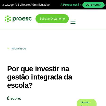
tware Administrativo!
A Proesc está na final do Prêmio Top Educação 20
VOTE AGORA
Solicitar Orçamento
INÍCIO
BLOG
Por que investir na
gestão integrada da
escola?
É sobre:
Gestão