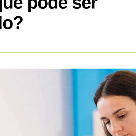
 que pode ser
do?