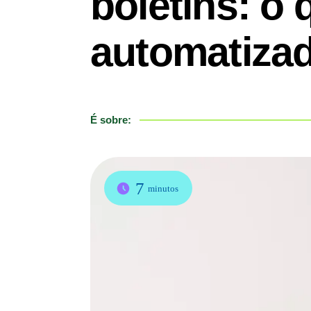
boletins: o
automatiza
É sobre:
7
minutos