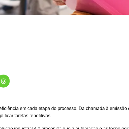
eficiência em cada etapa do processo. Da chamada à emissão 
ificar tarefas repetitivas.
volução industrial 4.0 preconiza que a automação e as tecnologi