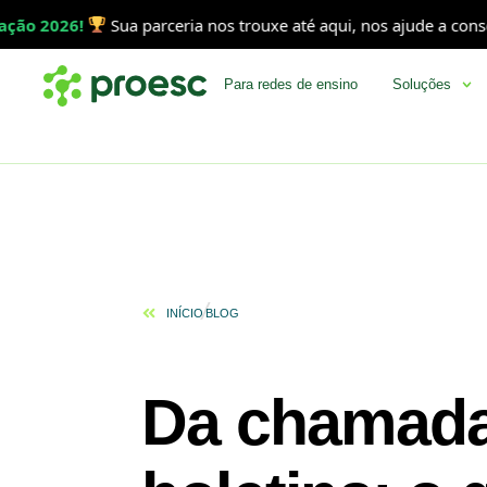
6!
Sua parceria nos trouxe até aqui, nos ajude a consolidar es
Para redes de ensino
Soluções
INÍCIO
BLOG
Da chamada