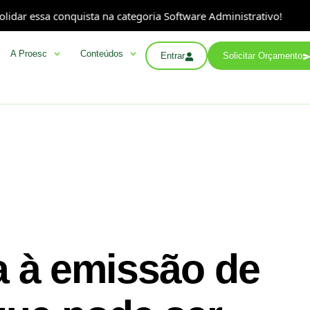
sa conquista na categoria Software Administrativo!
A P
A Proesc
Conteúdos
Entrar
Solicitar Orçamento
 à emissão de