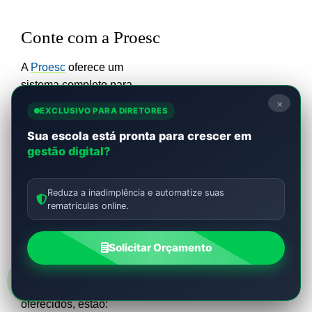
Conte com a Proesc
A
Proesc
oferece um
sistema completo para
facilitar todas as atribuições
×
EXCLUSIVO PARA DIRETORES
da secretaria escolar.
Sua escola está pronta para crescer em
gestão digital?
Com uma plataforma
intuitiva e funcional, é
possível integrar diversos
Reduza a inadimplência e automatize suas
setores da instituição,
rematrículas online.
automatizando processos e
elevando o nível de
Solicitar Orçamento
organização da escola.
Entre os recursos
oferecidos, estão: