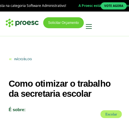
 Software Administrativo!
A Proesc está na final do Prêmio Top Educaçã
VOTE AGORA
Solicitar Orçamento
INÍCIO
BLOG
Como otimizar o trabalho
da secretaria escolar
É sobre:
Escolar