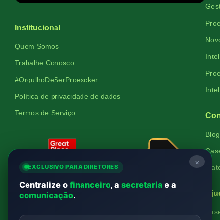
Gest
Proe
Institucional
Novo
Quem Somos
Inte
Trabalhe Conosco
Proe
#OrgulhoDeSerProescker
Inte
Política de privacidade de dados
Termos de Serviço
Con
Blog
Cas
×
EXCLUSIVO PARA DIRETORES
Mate
Centralize o
financeiro
, a
secretaria
e a
Aju
comunicação
.
Bas