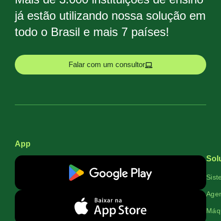
já estão utilizando nossa solução em
todo o Brasil e mais 7 países!
Falar com um consultor
App
Sol
Sist
Agen
Máqu