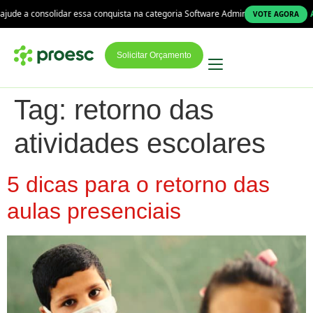
ude a consolidar essa conquista na categoria Software Administrativo!
A P
VOTE AGORA
Solicitar Orçamento
Tag:
retorno das
atividades escolares
5 dicas para o retorno das
aulas presenciais