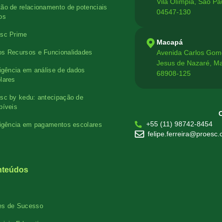
Vila Olímpia, São Pa
ão de relacionamento de potenciais
04547-130
os
sc Prime
Macapá
Avenida Carlos Gom
s Recursos e Funcionalidades
Jesus de Nazaré, M
ligência em análise de dados
68908-125
lares
sc by kedu: antecipação de
bíveis
+55 (11) 98742-8454
ligência em pagamentos escolares
felipe.ferreira@proesc
nteúdos
es de Sucesso