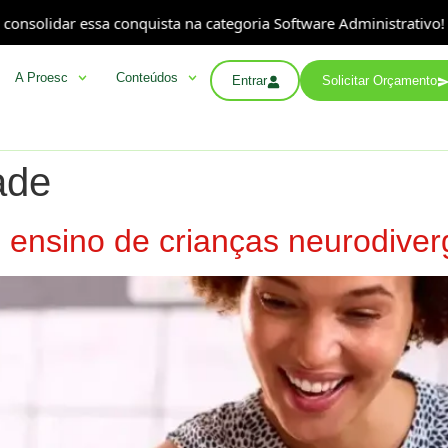
nsolidar essa conquista na categoria Software Administrativo!
A Proesc
Conteúdos
Entrar
Solicitar Orçamento
ade
 ensino de crianças neurodive