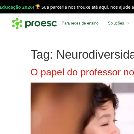
ucação 2026!
Sua parceria nos trouxe até aqui, nos ajude a co
Para redes de ensino
Soluções
Tag:
Neurodiversid
O papel do professor no