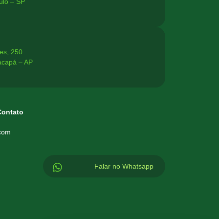
ulo – SP
es, 250
acapá – AP
Contato
.com
Falar no Whatsapp