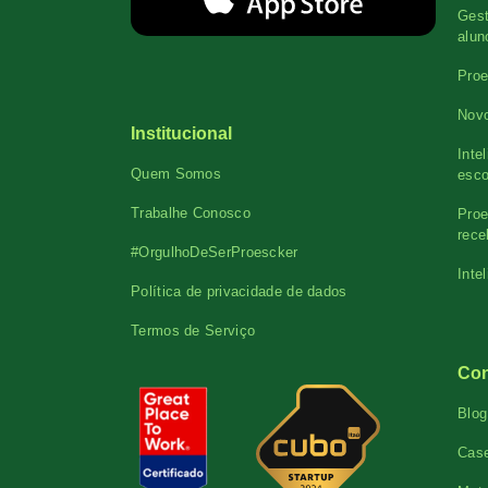
Gest
alun
Proe
Novo
Institucional
Inte
Quem Somos
esco
Trabalhe Conosco
Proe
rece
#OrgulhoDeSerProescker
Inte
Política de privacidade de dados
Termos de Serviço
Co
Blog
Cas