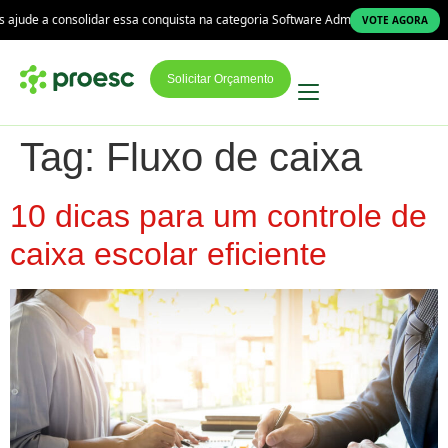
jude a consolidar essa conquista na categoria Software Administrativo!
A 
VOTE AGORA
Solicitar Orçamento
Tag:
Fluxo de caixa
10 dicas para um controle de
caixa escolar eficiente