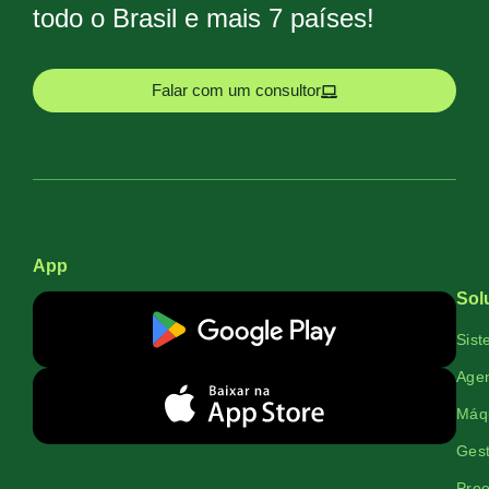
todo o Brasil e mais 7 países!
Falar com um consultor
App
Sol
Sist
Agen
Máqu
Gest
Proe