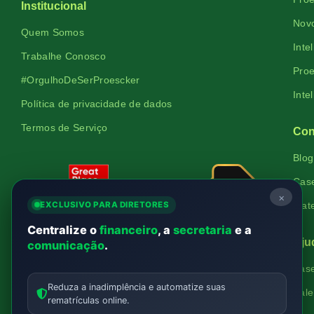
Institucional
Novo
Quem Somos
Inte
Trabalhe Conosco
Proe
#OrgulhoDeSerProescker
Inte
Política de privacidade de dados
Termos de Serviço
Con
Blog
Cas
×
EXCLUSIVO PARA DIRETORES
Mate
Centralize o
financeiro
, a
secretaria
e a
Aju
comunicação
.
Bas
Verificada
Reduza a inadimplência e automatize suas
Fale
por
rematrículas online.