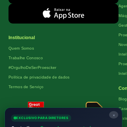
Agen
Máqu
Gest
Proe
Institucional
Novo
Quem Somos
Inte
Trabalhe Conosco
Proe
#OrgulhoDeSerProescker
Inte
Política de privacidade de dados
Termos de Serviço
Con
Blog
Cas
×
EXCLUSIVO PARA DIRETORES
Mate