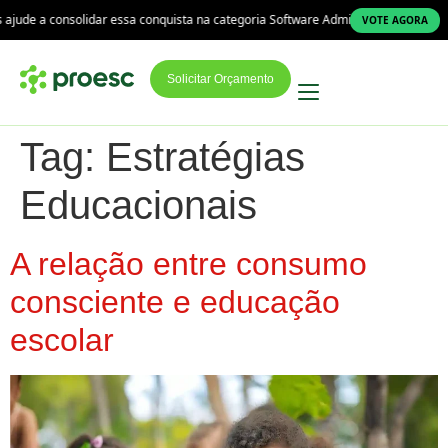
jude a consolidar essa conquista na categoria Software Administrativo!
A P
VOTE AGORA
Solicitar Orçamento
Tag:
Estratégias
Educacionais
A relação entre consumo
consciente e educação
escolar