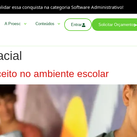
ar essa conquista na categoria Software Administrativo!
A Proesc
Conteúdos
Entrar
Solicitar Orçamento
cial
eito no ambiente escolar