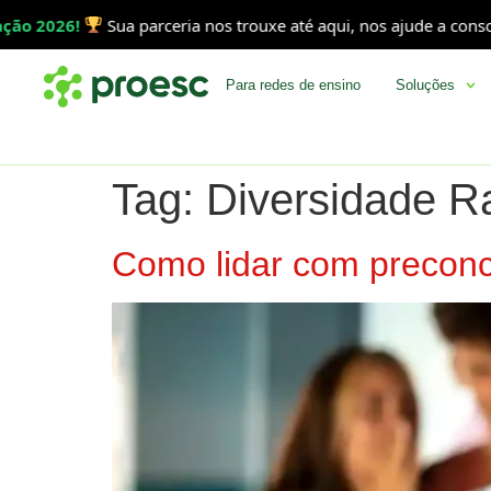
o 2026!
Sua parceria nos trouxe até aqui, nos ajude a consolid
Para redes de ensino
Soluções
Tag:
Diversidade Ra
Como lidar com preconc