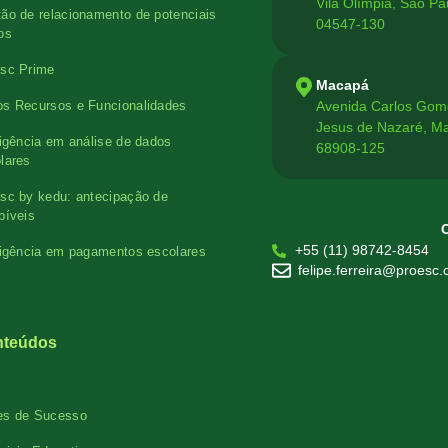
Vila Olímpia, São Pa
ão de relacionamento de potenciais
04547-130
os
sc Prime
Macapá
Avenida Carlos Gom
s Recursos e Funcionalidades
Jesus de Nazaré, M
ligência em análise de dados
68908-125
lares
sc by kedu: antecipação de
bíveis
+55 (11) 98742-8454
ligência em pagamentos escolares
felipe.ferreira@proesc
nteúdos
es de Sucesso