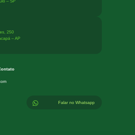
ulo – SP
es, 250
acapá – AP
Contato
.com
Falar no Whatsapp