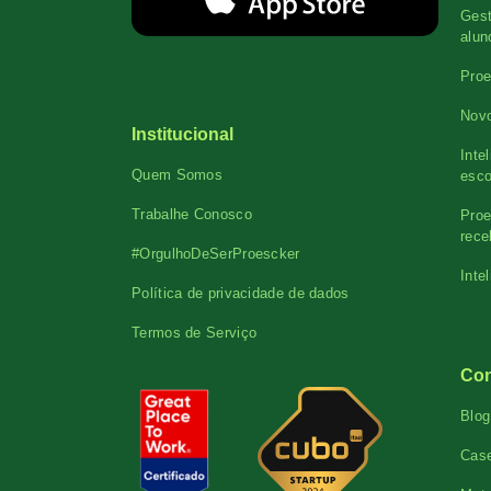
Gest
alun
Proe
Novo
Institucional
Inte
Quem Somos
esco
Trabalhe Conosco
Proe
rece
#OrgulhoDeSerProescker
Inte
Política de privacidade de dados
Termos de Serviço
Co
Blog
Cas