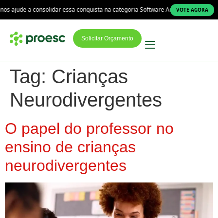
s ajude a consolidar essa conquista na categoria Software Administrativo!
VOTE AGORA
Solicitar Orçamento
Tag:
Crianças
Neurodivergentes
O papel do professor no
ensino de crianças
neurodivergentes