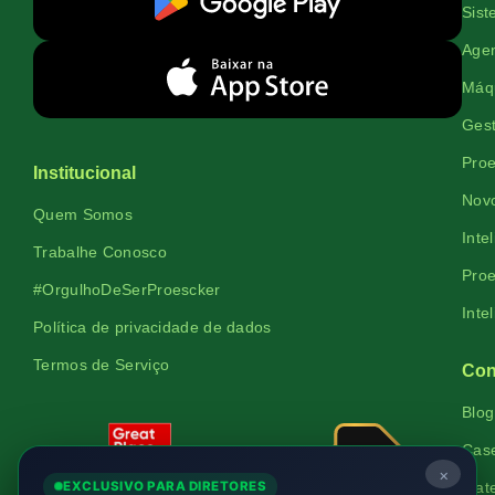
Sist
Agen
Máqu
Gest
Proe
Institucional
Novo
Quem Somos
Inte
Trabalhe Conosco
Proe
#OrgulhoDeSerProescker
Inte
Política de privacidade de dados
Termos de Serviço
Con
Blog
Cas
×
EXCLUSIVO PARA DIRETORES
Mate