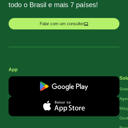
todo o Brasil e mais 7 países!
Falar com um consultor
App
Sol
Sist
Agen
Máqu
Gest
Proe