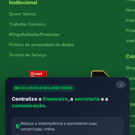
Institucional
Novo
Quem Somos
Inte
Trabalhe Conosco
Proe
#OrgulhoDeSerProescker
Inte
Política de privacidade de dados
Termos de Serviço
Con
Blog
Cas
×
EXCLUSIVO PARA DIRETORES
Mate
Centralize o
financeiro
, a
secretaria
e a
Aju
comunicação
.
Bas
Verificada
Reduza a inadimplência e automatize suas
Fale
por
rematrículas online.