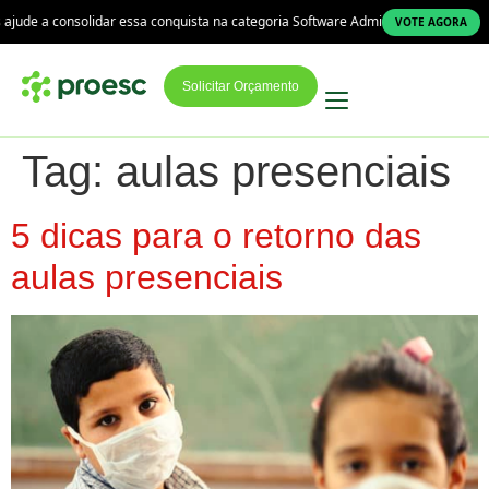
jude a consolidar essa conquista na categoria Software Administrativo!
A P
VOTE AGORA
Solicitar Orçamento
Tag:
aulas presenciais
5 dicas para o retorno das
aulas presenciais