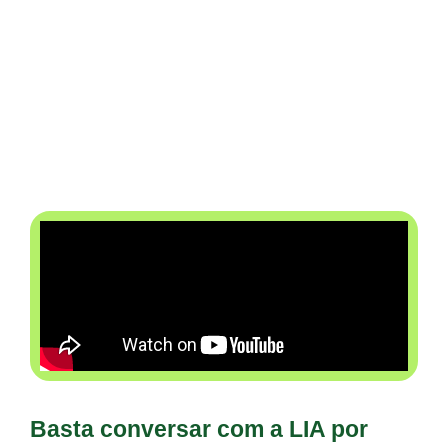
financeiro ou mantenedor(a), a LIA foi feita
para transformar a forma como você
usa IA
na gestão escolar
.
Basta conversar com a LIA por