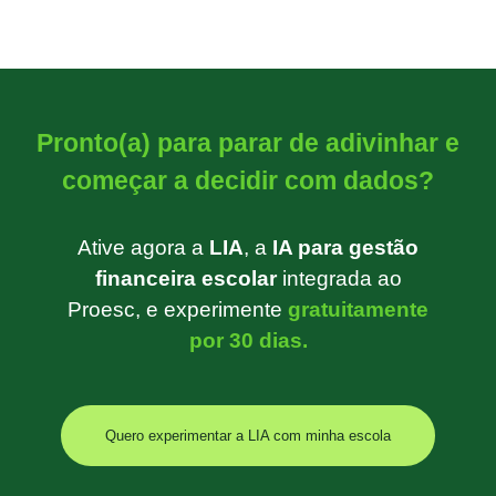
Pronto(a) para parar de adivinhar e
começar a decidir com dados?
Ative agora a
LIA
, a
IA para gestão
financeira escolar
integrada ao
Proesc, e experimente
gratuitamente
por 30 dias.
Quero experimentar a LIA com minha escola