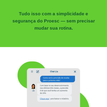
Tudo isso com a simplicidade e
segurança do Proesc — sem precisar
mudar sua rotina.