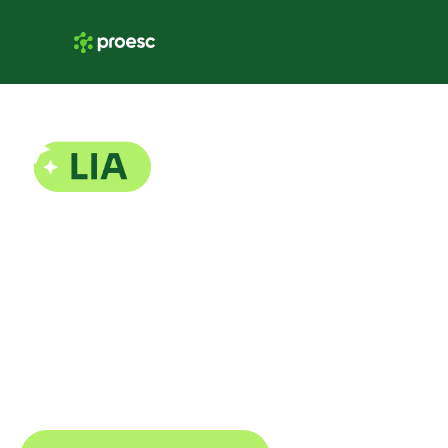
A inteligência artificial que
transforma números escolares em
decisões claras — sem abrir
planilhas.
Conheça a
Inteligência Artificial LIA
: a
IA integrada ao Proesc que entende sua
escola e responde com precisão tudo o
que você precisa saber.