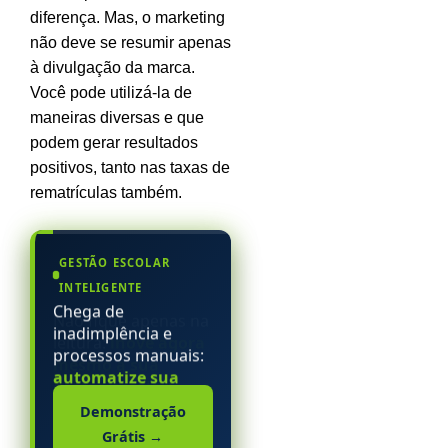
diferença. Mas, o marketing
não deve se resumir apenas
à divulgação da marca.
Você pode utilizá-la de
maneiras diversas e que
podem gerar resultados
positivos, tanto nas taxas de
rematrículas também.
GESTÃO ESCOLAR
INTELIGENTE
Chega de
inadimplência e
processos manuais:
automatize sua
escola particular.
Demonstração
Grátis
→