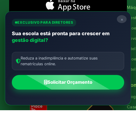
Máqu
Gest
×
EXCLUSIVO PARA DIRETORES
Proe
Institucional
Sua escola está pronta para crescer em
Novo
gestão digital?
Quem Somos
Inte
Trabalhe Conosco
Reduza a inadimplência e automatize suas
Proe
#OrgulhoDeSerProescker
rematrículas online.
Inte
Política de privacidade de dados
Solicitar Orçamento
Termos de Serviço
Con
Blog
Cas
Mate
Aju