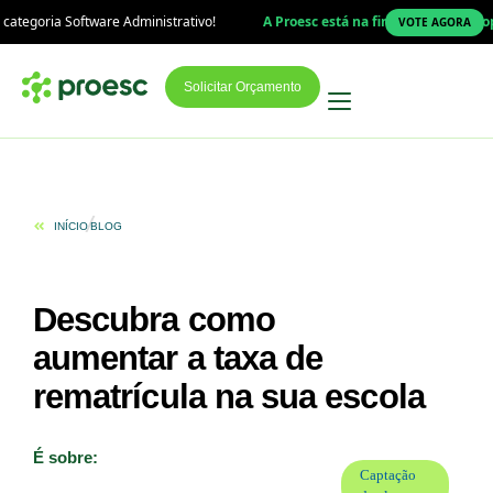
ware Administrativo!
A Proesc está na final do Prêmio Top Educação 202
VOTE AGORA
Solicitar Orçamento
INÍCIO
BLOG
Descubra como
aumentar a taxa de
rematrícula na sua escola
É sobre:
Captação