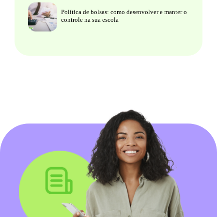
Política de bolsas: como desenvolver e manter o
controle na sua escola