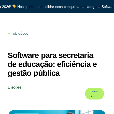
6!
Nos ajude a consolidar essa conquista na categoria Software Admin
INÍCIO
BLOG
Software para secretaria
de educação: eficiência e
gestão pública
É sobre:
Proesc
Gov