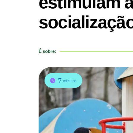
estimulam a 
socializaçã
É sobre:
7
minutos