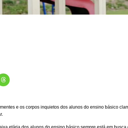
 mentes e os corpos inquietos dos alunos do ensino básico cl
r.
faixa etária dos alunos do ensino básico sempre está em busca