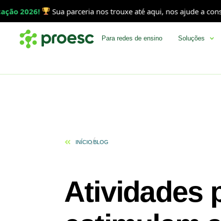
!
Sua parceria nos trouxe até aqui, nos ajude a consolidar essa
Para redes de ensino
Soluções
INÍCIO
BLOG
Atividades 