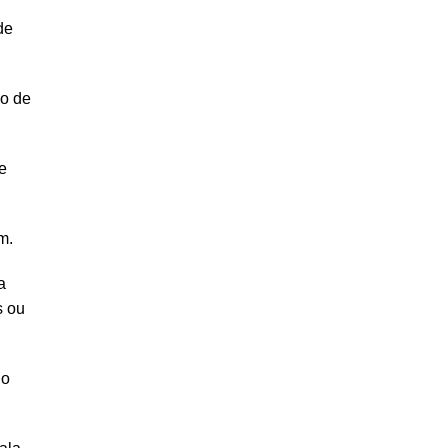
de
ço de
e
m.
a
s ou
no