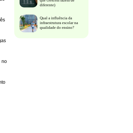
que crescem fazem de
diferente)
Qual a influência da
uês
infraestrutura escolar na
qualidade do ensino?
gas
l no
nto