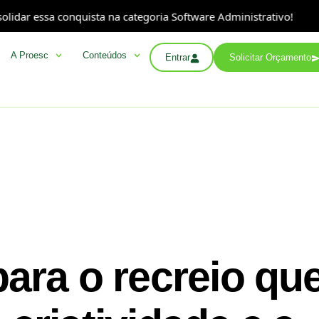
 conquista na categoria Software Administrativo!
A Pr
A Proesc
Conteúdos
Entrar
Solicitar Orçamento
para o recreio qu