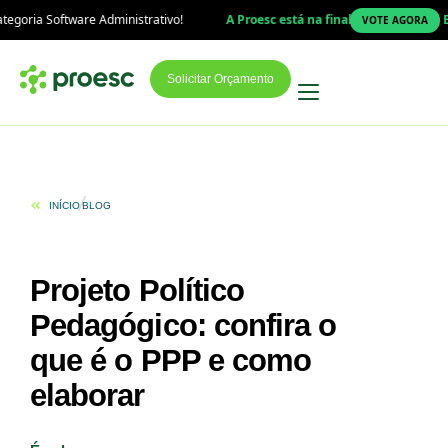
inistrativo!
A Proesc está na final do Prêmio Top Educação 2026!
Su
VOTE AGORA
Solicitar Orçamento
INÍCIO
BLOG
Projeto Político
Pedagógico: confira o
que é o PPP e como
elaborar