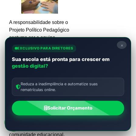
A responsabilidade sobre o
Projeto Político Pedagógico
costuma ser a equipe
×
diretiva, composta pelo
EXCLUSIVO PARA DIRETORES
diretor e coordenadores
Sua escola está pronta para crescer em
pedagógicos, que
gestão digital?
desempenha um papel
central na liderança e
coordenação do processo.
Reduza a inadimplência e automatize suas
rematrículas online.
Entretanto,
desenvolvimento do projeto
Solicitar Orçamento
é uma responsabilidade
compartilhada que envolve
diversos membros da
comunidade educacional.