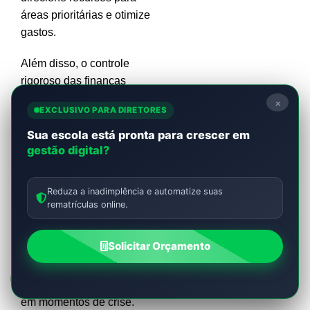
áreas prioritárias e otimize
gastos.
Além disso, o controle
rigoroso das finanças
promove a transparência na
×
EXCLUSIVO PARA DIRETORES
gestão, o que é fundamental
para manter a credibilidade
Sua escola está pronta para crescer em
gestão digital?
perante pais, alunos e
órgãos reguladores.
Reduza a inadimplência e automatize suas
Com um orçamento
rematrículas online.
funcional, a escola pode se
adaptar a cenários diversos,
Solicitar Orçamento
antecipar desafios
financeiros e manter a
qualidade do ensino mesmo
em momentos de crise.