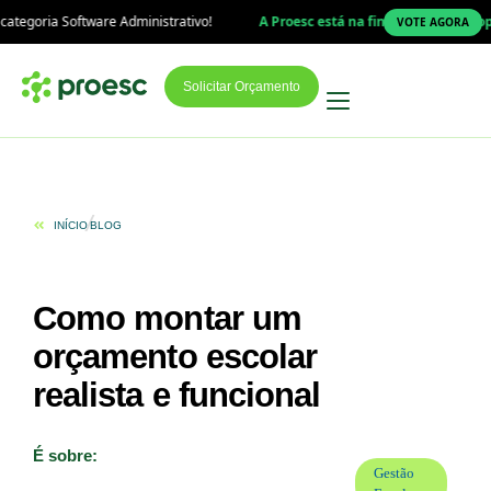
re Administrativo!
A Proesc está na final do Prêmio Top Educação 2026
VOTE AGORA
Solicitar Orçamento
INÍCIO
BLOG
Como montar um
orçamento escolar
realista e funcional
É sobre:
Gestão