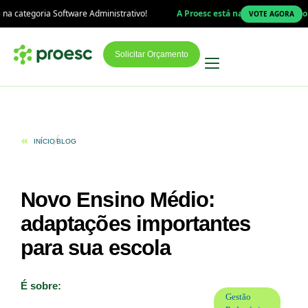
tware Administrativo!
A Proesc está na final do Prêmio Top Educação 2
VOTE AGORA
Solicitar Orçamento
INÍCIO
BLOG
Novo Ensino Médio:
adaptações importantes
para sua escola
É sobre:
Gestão