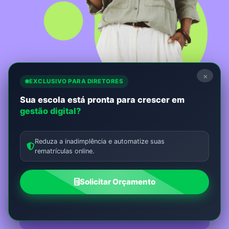
×
EXCLUSIVO PARA DIRETORES
Sua escola está pronta para crescer em
gestão digital?
Não perca nada!
Receba as novidades mais relevantes do universo
Reduza a inadimplência e automatize suas
da educação em 1ª mão.
rematrículas online.
Seu Nome:
Solicitar Orçamento
E-mail: