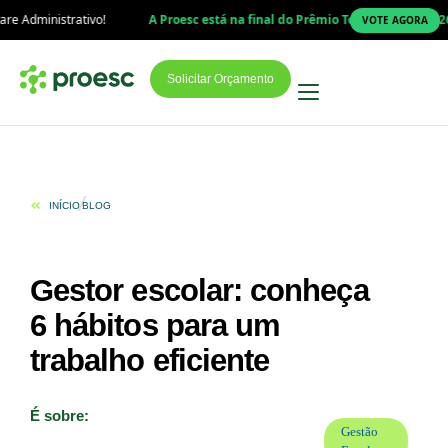
o!
A Proesc está na final do Prêmio Top Educação 2026!
Sua parceria
VOTE AGORA
Solicitar Orçamento
INÍCIO
BLOG
Gestor escolar: conheça
6 hábitos para um
trabalho eficiente
É sobre:
Gestão