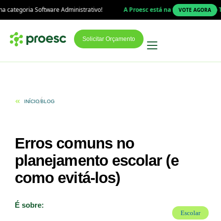
e Administrativo!
A Proesc está na final do Prêmio Top Educação 2026!
VOTE AGORA
Solicitar Orçamento
INÍCIO
BLOG
Erros comuns no
planejamento escolar (e
como evitá-los)
É sobre:
Escolar