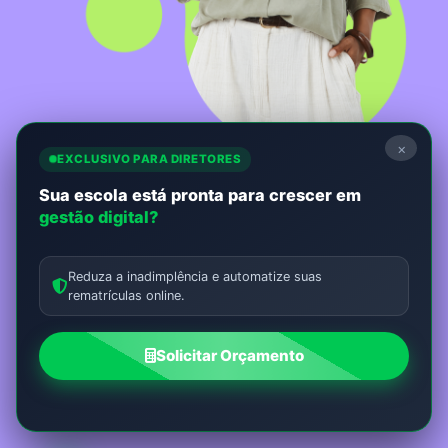
×
EXCLUSIVO PARA DIRETORES
Sua escola está pronta para crescer em
Não perca nada!
gestão digital?
Receba as novidades mais relevantes do universo
da educação em 1ª mão.
Reduza a inadimplência e automatize suas
rematrículas online.
Seu Nome:
Solicitar Orçamento
E-mail: