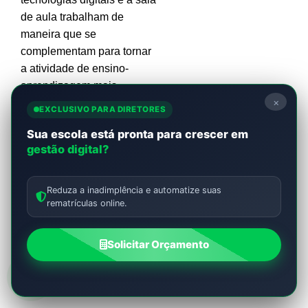
de aula trabalham de
maneira que se
complementam para tornar
a atividade de ensino-
aprendizagem mais
×
interativa e personalizada.
EXCLUSIVO PARA DIRETORES
Sua escola está pronta para crescer em
Agora que você já sabe
gestão digital?
tudo sobre o ensino híbrido,
não hesite em considerar
adotá-lo na sua escola!
Reduza a inadimplência e automatize suas
Aproveite também para ler
rematrículas online.
outro artigo do nosso blog
sobre o tema:
Solicitar Orçamento
Acompanhamento escolar:
por que a escola deve
adotar?