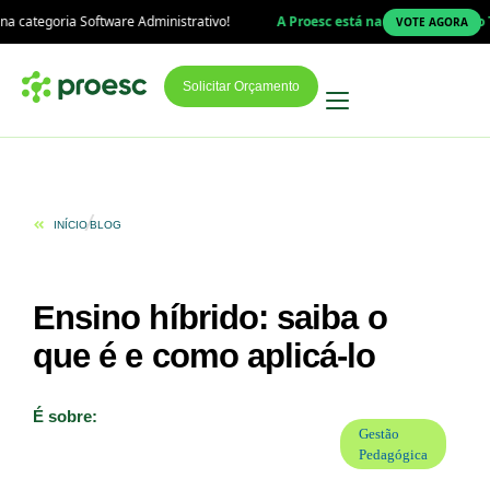
re Administrativo!
A Proesc está na final do Prêmio Top Educação 2026
VOTE AGORA
Solicitar Orçamento
INÍCIO
BLOG
Ensino híbrido: saiba o
que é e como aplicá-lo
É sobre:
Gestão
Pedagógica