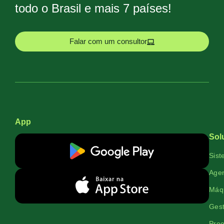
todo o Brasil e mais 7 países!
Falar com um consultor
App
Sol
Sist
Agen
Máqu
Gest
Proe