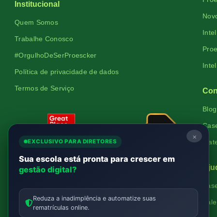
Institucional
Novo
Quem Somos
Inte
Trabalhe Conosco
Proe
#OrgulhoDeSerProescker
Inte
Política de privacidade de dados
Termos de Serviço
Con
Blog
Cas
×
EXCLUSIVO PARA DIRETORES
Mate
Sua escola está pronta para crescer em
Aju
gestão digital?
Bas
Verificada
Reduza a inadimplência e automatize suas
Fale
por
rematrículas online.