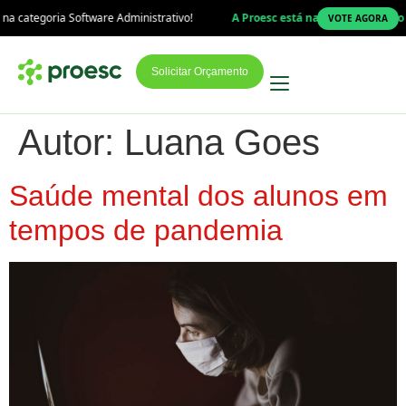
a categoria Software Administrativo!
A Proesc está na final do Prêmio T
VOTE AGORA
Solicitar Orçamento
Autor:
Luana Goes
Saúde mental dos alunos em
tempos de pandemia